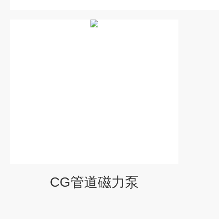
CG管道磁力泵