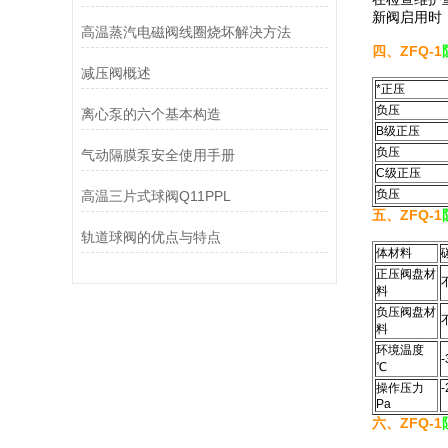
新阀启用时
高温蒸汽电磁阀线圈烧坏解决方法
四、ZFQ-1
减压阀概述
*正压
负压
离心泵的六个基本构造
B级正压
负压
气动隔膜泵安全使用手册
C级正压
负压
高温三片式球阀Q11PPL
五、ZFQ-1
轨道球阀的优点与特点
体材料
正压阀盘材
料
负压阀盘材
料
环境温度
-
℃
操作压力
-
Pa
六、ZFQ-1