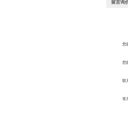
留言询
您
您
联
常