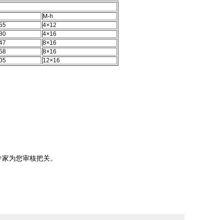
M-h
55
4×12
80
4×16
47
8×16
58
8×16
05
12×16
专家为您审核把关。