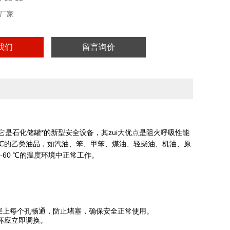
厂家
我们
留言询价
它是石化储罐*的新型安全设备，其zui大优
点
是阻火呼吸性能
0 ℃的乙类油品，如汽油、笨、甲笨、煤油、轻柴油、机油、原
-60 ℃的温度环境中正常工作。
层上每个孔畅通，防止堵塞，确保安全正常使用。
坏应立即调换。