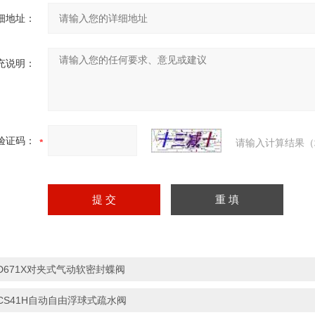
细地址：
充说明：
验证码：
请输入计算结果（
D671X对夹式气动软密封蝶阀
CS41H自动自由浮球式疏水阀