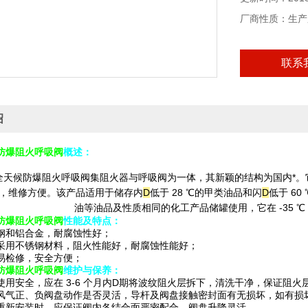
厂商性质：生产
联系
绍
防爆阻火呼吸阀
概述：
 型全天候防爆阻火呼吸阀集阻火器与呼吸阀为一体，其新颖的结构为国内*。
，维修方便。该产品适用于储存内
D
低于 28 ℃的甲类油品和闪
D
低于 6
油等油品及性质相同的化工产品储罐使用，它在 -35 ℃ 
防爆阻火呼吸阀
性能及特点：
钢和铝合金，耐腐蚀性好；
采用不锈钢材料，阻火性能好，耐腐蚀性能好；
易检修，安全方便；
防爆阻火呼吸阀
维护与保养：
用安全，应在 3-6 个月
内D
期将波纹阻火层拆下，清洗干净，保证阻火
风气正、负阀盘动作是否灵活，导杆及阀盘接触密封面有无损坏，如有损
重新安装时，应保证阀内各结合面严密配合，阀盘升降灵活。