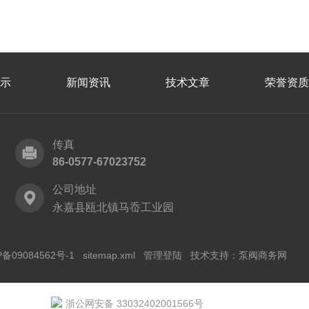
示
新闻资讯
技术文章
荣誉资质
传真
86-0577-67023752
公司地址
永嘉县瓯北镇马岙工业园
P备09084562号-1
sitemap.xml
管理登陆
技术支持：
泵阀商务网
浙公网安备 33032402001566号